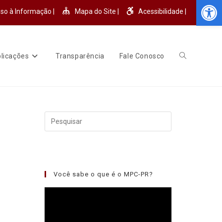
Abr
so à Informação |
Mapa do Site |
Acessibilidade |
licações
Transparência
Fale Conosco
Você sabe o que é o MPC-PR?
Tocador
de
s
vídeo
o