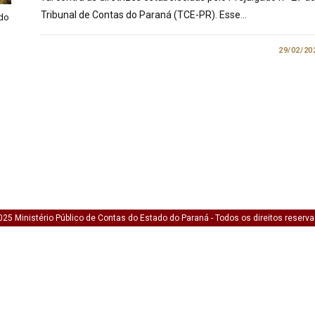
Tribunal de Contas do Paraná (TCE-PR). Esse…
 do
0 COMENTÁRIO
29/02/20
25 Ministério Público de Contas do Estado do Paraná - Todos os direitos reserv