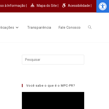
Abr
so à Informação |
Mapa do Site |
Acessibilidade |
licações
Transparência
Fale Conosco
Você sabe o que é o MPC-PR?
Tocador
de
vídeo