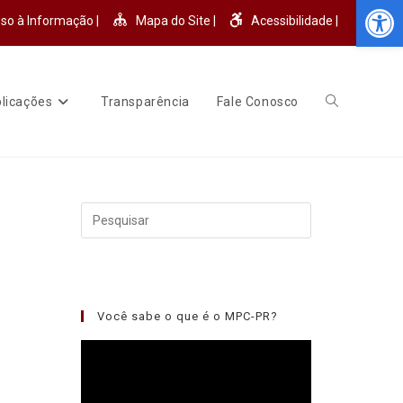
Abr
so à Informação |
Mapa do Site |
Acessibilidade |
licações
Transparência
Fale Conosco
Você sabe o que é o MPC-PR?
Tocador
de
vídeo