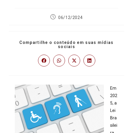
06/12/2024
Compartilhe o conteúdo em suas mídias
sociais
Em
202
5, a
Lei
Bra
silei
ra