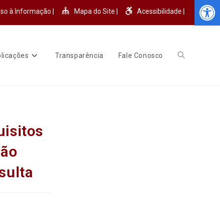
Abr
so à Informação |
Mapa do Site |
Acessibilidade |
licações
Transparência
Fale Conosco
isitos
não
sulta