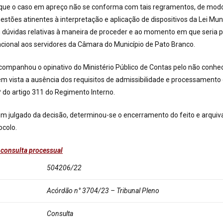
u que o caso em apreço não se conforma com tais regramentos, de mod
stões atinentes à interpretação e aplicação de dispositivos da Lei Muni
 dúvidas relativas à maneira de proceder e ao momento em que seria p
cional aos servidores da Câmara do Município de Pato Branco.
companhou o opinativo do Ministério Público de Contas pelo não conh
em vista a ausência dos requisitos de admissibilidade e processamento
1º do artigo 311 do Regimento Interno.
em julgado da decisão, determinou-se o encerramento do feito e arqui
ocolo.
 consulta processual
504206/22
Acórdão n° 3704
/23 – Tribunal Pleno
Consulta