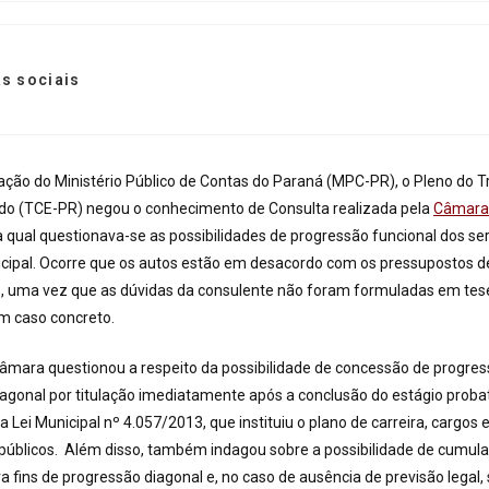
s sociais
ção do Ministério Público de Contas do Paraná (MPC-PR), o Pleno do Tr
do (TCE-PR) negou o conhecimento de Consulta realizada pela
Câmara 
na qual questionava-se as possibilidades de progressão funcional dos se
nicipal. Ocorre que os autos estão em desacordo com os pressupostos d
e, uma vez que as dúvidas da consulente não foram formuladas em tes
m caso concreto.
âmara questionou a respeito da possibilidade de concessão de progress
gonal por titulação imediatamente após a conclusão do estágio probató
a Lei Municipal nº 4.057/2013, que instituiu o plano de carreira, cargos
 públicos. Além disso, também indagou sobre a possibilidade de cumul
ra fins de progressão diagonal e, no caso de ausência de previsão legal,