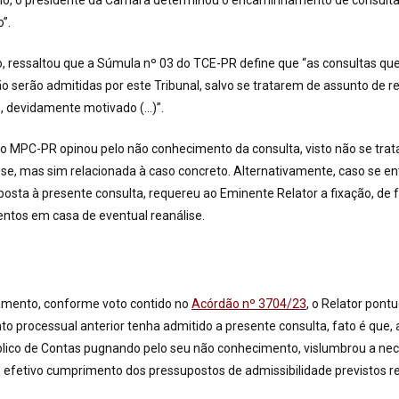
rio, o presidente da Câmara determinou o encaminhamento de consulta 
”.
, ressaltou que a Súmula nº 03 do TCE-PR define que “as consultas qu
o serão admitidas por este Tribunal, salvo se tratarem de assunto de r
o, devidamente motivado (…)”.
 o MPC-PR opinou pelo não conhecimento da consulta, visto não se trat
se, mas sim relacionada à caso concreto. Alternativamente, caso se e
posta à presente consulta, requereu ao Eminente Relator a fixação, de 
ntos em casa de eventual reanálise.
amento, conforme voto contido no
Acórdão nº 3704/23
, o Relator pont
processual anterior tenha admitido a presente consulta, fato é que, 
úblico de Contas pugnando pelo seu não conhecimento, vislumbrou a ne
do efetivo cumprimento dos pressupostos de admissibilidade previstos 