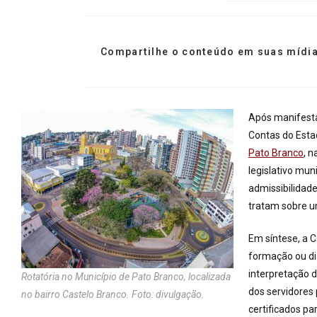
Compartilhe o conteúdo em suas mídia
Após manifesta
Contas do Esta
Pato Branco
, 
legislativo mu
admissibilidad
tratam sobre u
Em síntese, a C
formação ou dia
interpretação d
Rotatória no Município de Pato Branco, localizada
dos servidores
no bairro Castelo Branco. Foto: divulgação.
certificados pa