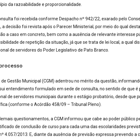
cípio da razoabilidade e proporcionalidade.
consulta foi recebida conforme Despacho nº 942/22, exarado pelo Consel
 a decisão foi revista após o Parecer Ministerial, por meio do qual dest
ção a caso em concreto, bem como a ausência de relevante interesse pú
bilidade de repetição da situação, já que se trata de lei local, a qual dis
onal de servidores do Poder Legislativo de Pato Branco.
 processo
 de Gestão Municipal (CGM) adentrou no mérito da questão, informando
sui entendimento formulado em sede de consulta, no sentido de que é 
al de servidores municipais durante o estágio probatório, desde que p
ífica (conforme o Acórdão 458/09 – Tribunal Pleno).
demais questionamentos, a CGM informou que cabe ao poder público pe
ficado de conclusão de curso para cada uma das escolaridades previst
 nº 4.057/2013. E, diante da ausência de previsão expressa prevendo a