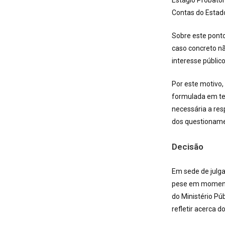
Estágio Probató
Contas do Estado
Sobre este ponto
caso concreto nã
interesse públic
Por este motivo,
formulada em te
necessária a res
dos questioname
Decisão
Em sede de julg
pese em momento 
do Ministério P
refletir acerca 