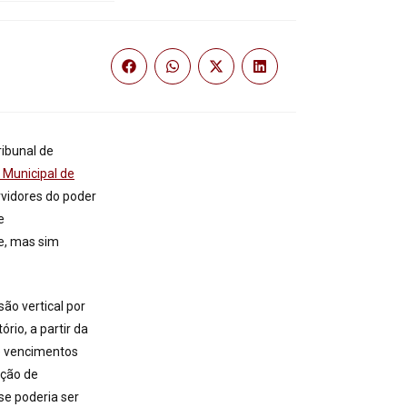
ibunal de
Municipal de
rvidores do poder
e
e, mas sim
ão vertical por
rio, a partir da
 e vencimentos
ação de
 se poderia ser