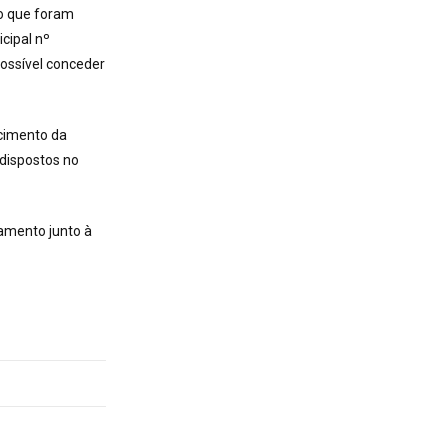
o que foram
cipal nº
ossível conceder
ecimento da
 dispostos no
vamento junto à