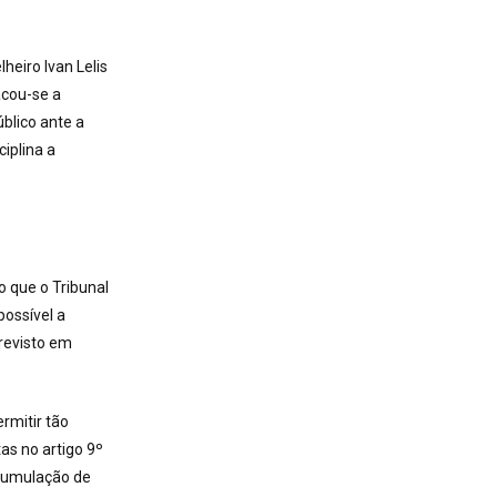
heiro Ivan Lelis
acou-se a
blico ante a
ciplina a
 que o Tribunal
possível a
revisto em
rmitir tão
as no artigo 9º
 cumulação de