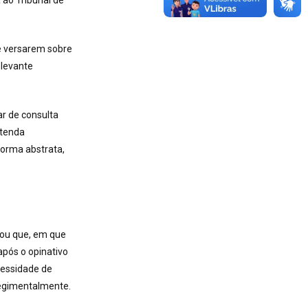
ao Tribunal de
e versarem sobre
elevante
ar de consulta
ntenda
forma abstrata,
uou que, em que
após o opinativo
cessidade de
regimentalmente.