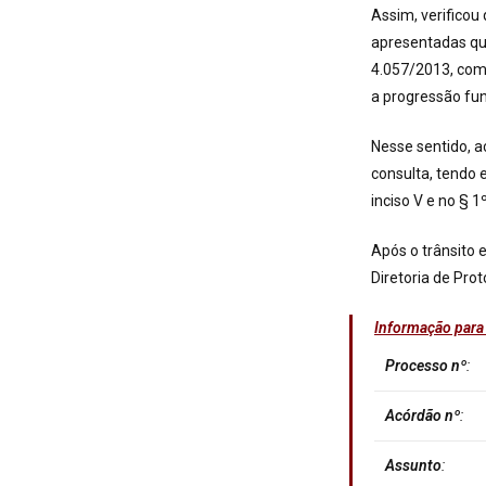
Assim, verifico
apresentadas que
4.057/2013, com
a progressão fun
Nesse sentido, a
consulta, tendo 
inciso V e no § 
Após o trânsito 
Diretoria de Prot
Informação para
Processo nº
:
Acórdão nº
:
Assunto
: