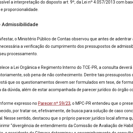
ssível a interpretação do disposto art. 9º, da Lei nº 4.057/2013 com bas
 e proporcionalidade.
 Admissibilidade
ifestar, o Ministério Público de Contas observou que antes de adentrar
 necessária a verificação do cumprimento dos pressupostos de admissib
 seu processamento.
ece a Lei Orgânica e Regimento Interno do TCE-PR, a consulta deverá
gatoriamente, sob pena de não conhecimento. Dentre tais pressupostos 
 está que os questionamentos devem ser formulados em tese, de forma
a da dúvida, além de estar acompanhada de parecer jurídico do órgão c
onforme expresso no
Parecer nº 59/23
, o MPC-PR entendeu que o prese
ecido, por tratar-se, efetivamente, de busca para solução de caso conc
. Nesse sentido, destacou que o próprio parecer jurídico local afirma qu
irimir “divergência de entendimento da Comissão de Avaliação de Habil