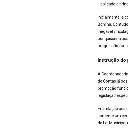
aplicado o prin
Inicialmente, a 
Bonilha. Contudo,
inegável vincula
pouquíssima possi
progressão funci
Instrução do
A Coordenadoria
de Contas já pos
promoção funcion
legislação espec
Em relação aos 
somente um certi
da Lei Municipal