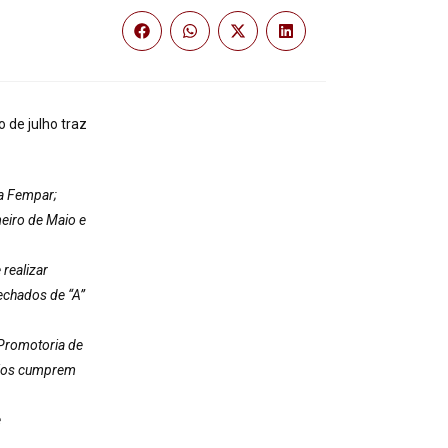
 de julho traz
a Fempar;
eiro de Maio e
 realizar
echados de “A”
Promotoria de
ípios cumprem
e