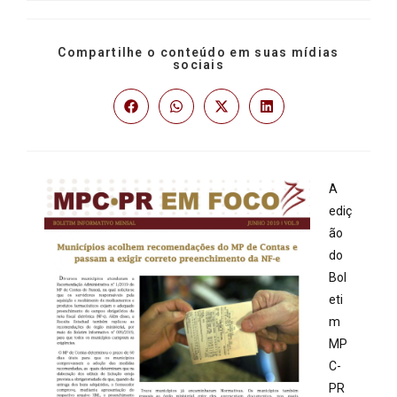
Compartilhe o conteúdo em suas mídias
sociais
A
ediç
ão
do
Bol
eti
m
MP
C-
PR