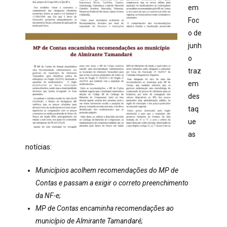
em
Foc
o de
junh
o
traz
em
des
taq
ue
as
notícias:
Municípios acolhem recomendações do MP de
Contas e passam a exigir o correto preenchimento
da NF-e;
MP de Contas encaminha recomendações ao
município de Almirante Tamandaré;