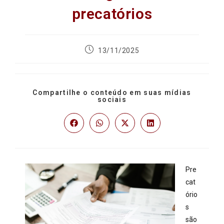
precatórios
13/11/2025
Compartilhe o conteúdo em suas mídias
sociais
Pre
cat
ório
s
são