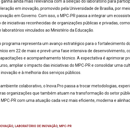
anha ainda mais relevância com a seleção do laboratório para partici
eração em inovação, promovido pela Universidade de Brasília, por mei
Inovação em Governo. Com isso, o MPC‑PR passa a integrar um ecossist
o de iniciativas reconhecidas de organizações públicas e privadas, como
e laboratórios vinculados ao Ministério da Educação.
o programa representa um avanço estratégico para o fortalecimento do
início em 22 de maio e prevê uma fase intensiva de desenvolvimento, 
 capacitações e acompanhamento técnico. A expectativa é aprimorar pr
rso, ampliar o impacto das iniciativas do MPC‑PR e consolidar uma cultu
 inovação e à melhoria dos serviços públicos.
 ambiente colaborativo, o Inova.Pro passa a trocar metodologias, exper
tras organizações que também atuam na transformação do setor públic
MPC‑PR com uma atuação cada vez mais eficiente, moderna e alinhad
NOVAÇÃO
,
LABORATÓRIO DE INOVAÇÃO
,
MPC-PR