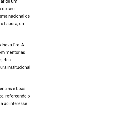
par de um
o do seu
ema nacional de
 o Labora, da
 Inova.Pro. A
com mentorias
ojetos
ra institucional
iências e boas
o, reforçando o
a ao interesse