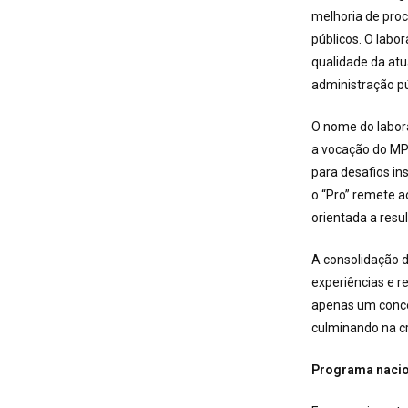
melhoria de proc
públicos. O labor
qualidade da atu
administração pú
O nome do labora
a vocação do MPC
para desafios in
o “Pro” remete a
orientada a resul
A consolidação d
experiências e r
apenas um concei
culminando na cr
Programa nacio