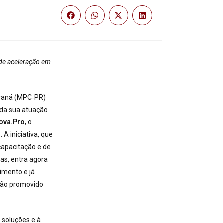
l de aceleração em
araná (MPC‑PR)
da sua atuação
nova.Pro
, o
 A iniciativa, que
capacitação e de
as, entra agora
imento e já
ção promovido
 soluções e à