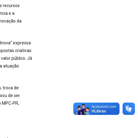
s recursos
ncia e a
inovação da
“Inova” expressa
postas criativas
valor público. Já
ma atuação
, troca de
ixou de ser
do MPC‑PR,