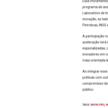
Esse movimento g
programa de acel
Laboratório de 
inovação, ao lad
Petrobras, INSS 
A participação n
aceleração terá 
especializadas,
inovadores em cu
mais orientada à
Ao integrar esse
práticas com ou
compromisso do 
público.
TAGS
:
INOVA.PRO
,
I