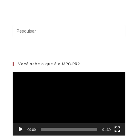
Você sabe o que é o MPC-PR?
Tocador
de
vídeo
00:00
01:30