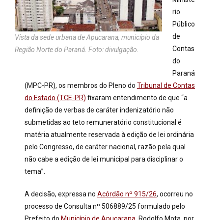
rio
Público
de
Vista da sede urbana de Apucarana, município da
Contas
Região Norte do Paraná. Foto: divulgação.
do
Paraná
(MPC-PR), os membros do Pleno do
Tribunal de Contas
do Estado (TCE-PR)
fixaram entendimento de que “a
definição de verbas de caráter indenizatório não
submetidas ao teto remuneratório constitucional é
matéria atualmente reservada à edição de lei ordinária
pelo Congresso, de caráter nacional, razão pela qual
não cabe a edição de lei municipal para disciplinar o
tema”.
A decisão, expressa no
Acórdão nº 915/26
, ocorreu no
processo de Consulta nº 506889/25 formulado pelo
Prefeito do
Município de Apucarana
, Rodolfo Mota, por