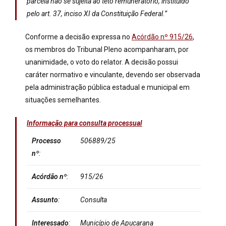
parcela não se sujeita ao teto remuneratório, instituído
pelo art. 37, inciso XI da Constituição Federal.”
Conforme a decisão expressa no
Acórdão nº 915/26
,
os membros do Tribunal Pleno acompanharam, por
unanimidade, o voto do relator. A decisão possui
caráter normativo e vinculante, devendo ser observada
pela administração pública estadual e municipal em
situações semelhantes.
Informação para consulta processual
Processo
506889/25
nº
:
Acórdão nº
:
915/26
Assunto
:
Consulta
Interessado
:
Município de Apucarana