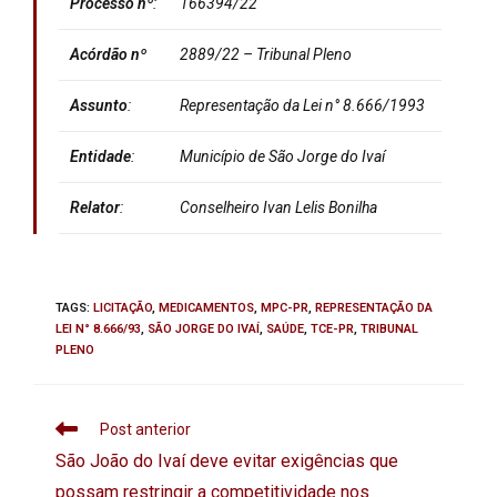
Processo
nº
:
166394/22
Acórdão nº
2889/22 – Tribunal Pleno
Assunto
:
Representação da Lei n° 8.666/1993
Entidade
:
Município de São Jorge do Ivaí
Relator
:
Conselheiro Ivan Lelis Bonilha
TAGS
:
LICITAÇÃO
,
MEDICAMENTOS
,
MPC-PR
,
REPRESENTAÇÃO DA
LEI N° 8.666/93
,
SÃO JORGE DO IVAÍ
,
SAÚDE
,
TCE-PR
,
TRIBUNAL
PLENO
Post anterior
São João do Ivaí deve evitar exigências que
possam restringir a competitividade nos