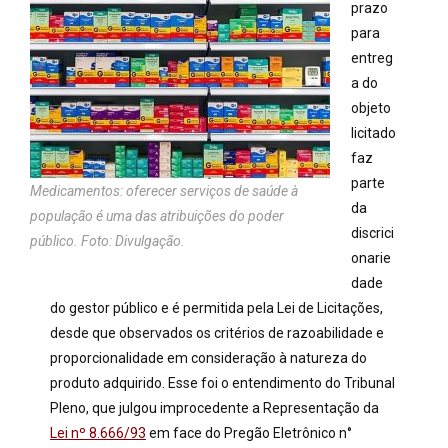
prazo
para
entreg
a do
objeto
licitado
faz
parte
Medicamentos: oferecer serviços de saúde à
da
população é uma das atribuições do poder
discrici
público. Foto: Divulgação.
onarie
dade
do gestor público e é permitida pela Lei de Licitações,
desde que observados os critérios de razoabilidade e
proporcionalidade em consideração à natureza do
produto adquirido. Esse foi o entendimento do Tribunal
Pleno, que julgou improcedente a Representação da
Lei nº 8.666/93
em face do
Pregão Eletrônico n°