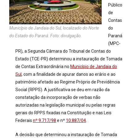
Público
de
Contas
Município de Jandaia do Sul, localizado do Norte
do
do Estado do Paraná. Foto: divulgação.
Paraná
(MPC-
PR), a Segunda Câmara do Tribunal de Contas do
Estado (TCE-PR) determinou a instauração de Tomada
de Contas Extraordinária no
Município de Jandaia do
Sul
, com a finalidade de apurar danos ao erário e ao
patrimônio afetado ao Regime Próprio de Previdência
Social (RPPS). A justificativa se deu em razão da
constatação da incorporação de verbas não
autorizadas na legislação municipal ou pelas regras
gerais do RPPS fixadas na Constituição e nas Leis
Federais
nº 9.717/98
e nº
10.887/04
.
A decisão que determinou a instauração de Tomada