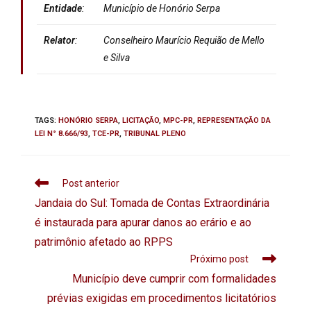
Entidade
:
Município de Honório Serpa
Relator
:
Conselheiro Maurício Requião de Mello
e Silva
TAGS
:
HONÓRIO SERPA
,
LICITAÇÃO
,
MPC-PR
,
REPRESENTAÇÃO DA
LEI N° 8.666/93
,
TCE-PR
,
TRIBUNAL PLENO
Post anterior
Jandaia do Sul: Tomada de Contas Extraordinária
é instaurada para apurar danos ao erário e ao
patrimônio afetado ao RPPS
Próximo post
Município deve cumprir com formalidades
prévias exigidas em procedimentos licitatórios