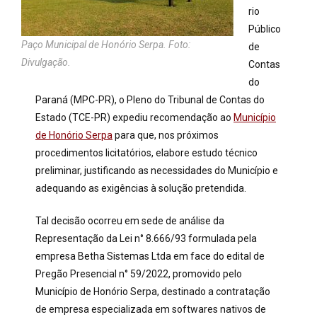
rio
Público
Paço Municipal de Honório Serpa. Foto:
de
Divulgação.
Contas
do
Paraná (MPC-PR), o Pleno do Tribunal de Contas do
Estado (TCE-PR) expediu recomendação ao
Município
de Honório Serpa
para que, nos próximos
procedimentos licitatórios, elabore estudo técnico
preliminar, justificando as necessidades do Município e
adequando as exigências à solução pretendida.
Tal decisão ocorreu em sede de análise da
Representação da Lei n° 8.666/93 formulada pela
empresa Betha Sistemas Ltda em face do edital de
Pregão Presencial n° 59/2022, promovido pelo
Município de Honório Serpa, destinado a contratação
de empresa especializada em softwares nativos de