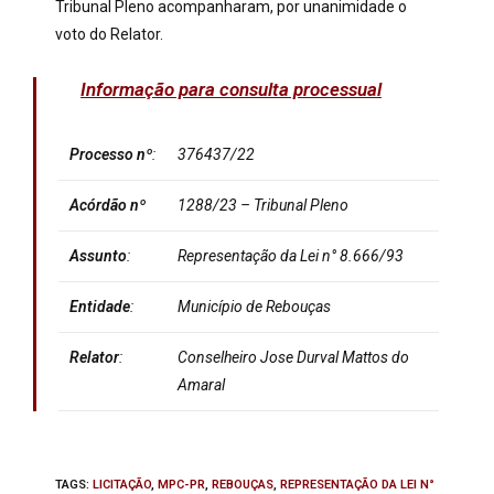
Tribunal Pleno acompanharam, por unanimidade o
voto do Relator.
Informação para consulta processual
Processo
nº
:
376437/22
Acórdão nº
1288/23 – Tribunal Pleno
Assunto
:
Representação da Lei n° 8.666/93
Entidade
:
Município de Rebouças
Relator
:
Conselheiro Jose Durval Mattos do
Amaral
TAGS
:
LICITAÇÃO
,
MPC-PR
,
REBOUÇAS
,
REPRESENTAÇÃO DA LEI N°