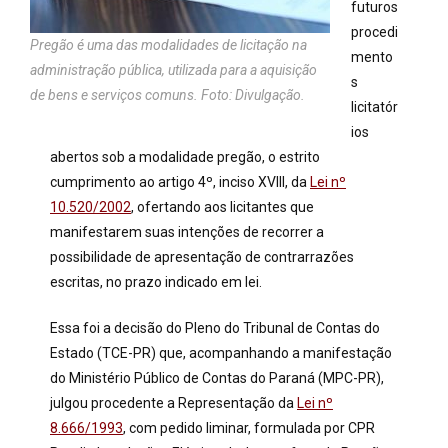
futuros
procedi
Pregão é uma das modalidades de licitação na
mento
administração pública, utilizada para a aquisição
s
de bens e serviços comuns. Foto: Divulgação.
licitatór
ios
abertos sob a modalidade pregão, o estrito
cumprimento ao artigo 4º, inciso XVIII, da
Lei nº
10.520/2002
, ofertando aos licitantes que
manifestarem suas intenções de recorrer a
possibilidade de apresentação de contrarrazões
escritas, no prazo indicado em lei.
Essa foi a decisão do Pleno do Tribunal de Contas do
Estado (TCE-PR) que, acompanhando a manifestação
do Ministério Público de Contas do Paraná (MPC-PR),
julgou procedente a Representação da
Lei nº
8.666/1993
, com pedido liminar, formulada por CPR