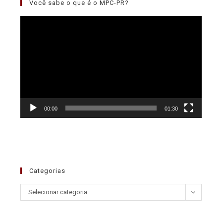
Você sabe o que é o MPC-PR?
Tocador
de
vídeo
00:00
01:30
Categorias
Selecionar categoria