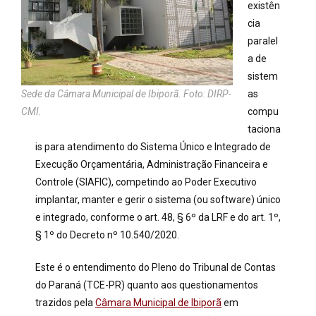
existên
cia
paralel
a de
sistem
Sede da Câmara Municipal de Ibiporã. Foto: DIRP-
as
CMI.
compu
taciona
is para atendimento do Sistema Único e Integrado de
Execução Orçamentária, Administração Financeira e
Controle (SIAFIC), competindo ao Poder Executivo
implantar, manter e gerir o sistema (ou software) único
e integrado, conforme o art. 48, § 6º da LRF e do art. 1º,
§ 1º do Decreto nº 10.540/2020.
Este é o entendimento do Pleno do Tribunal de Contas
do Paraná (TCE-PR) quanto aos questionamentos
trazidos pela
Câmara Municipal de Ibiporã
em