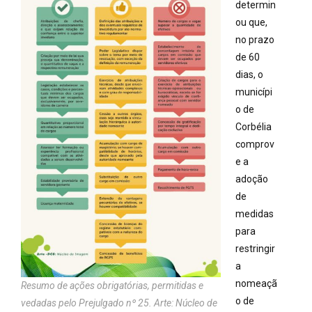
determin
ou que,
no prazo
de 60
dias, o
municípi
o de
Corbélia
comprov
e a
adoção
de
medidas
para
restringir
a
nomeaçã
Resumo de ações obrigatórias, permitidas e
o de
vedadas pelo Prejulgado nº 25. Arte: Núcleo de