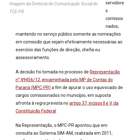
servidore
Imagem da Diretoria de Comunicação Social do
s
TCE-PR.
comissio
nados,
mantendo no serviço público somente as nomeações
em comissão que sejam efetivamente necessárias ao
exercício das funções de direção, chefia ou
assessoramento.
A decisão foi tomada no processo de
Representação
n° 49456/12, encaminhada pelo MP de Contas do
Paraná (MPC-PR)
a fim de apurar o uso equivocado de
cargos comissionados no município, em suposta
afronta à regra prevista no
artigo 37, incisos II e V, da
Constituição Federal
.
Na Representação, o MPC-PR apontou que em
consulta ao Sistema SIM-AM, realizada em 2011,